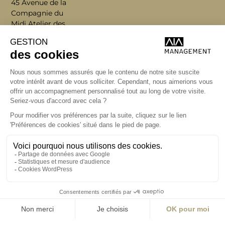
45 Avenue de la
Compagnie du
Midi Atelier des
Citernes
33800 Bordeaux
T +33 (0)5 56 34
34 80
Écrire
bordeaux@aialifedesigners.fr
Visite
management.aialifedesigners.fr
Lyon | Nice | Marseille
Nantes
Paris
Rennes | Lorient
Strasbourg