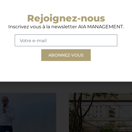
Rejoignez-nous
Inscrivez vous à la newsletter AIA MANAGEMENT.
un nouvel univers
[EVENT] #Retour sur 
ABONNEZ-VOUS
ope, le nouveau
en Anjou.
oscope.
03.07.2024