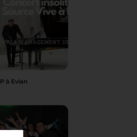
P à Evian