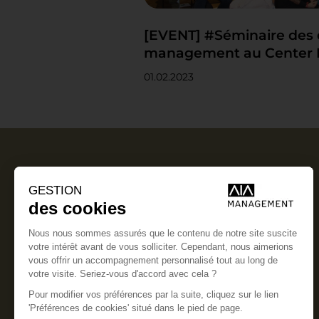
[EVENT] #Séminaire des 
management au Center P
01.02.2023
S'inscrire à la newsletter