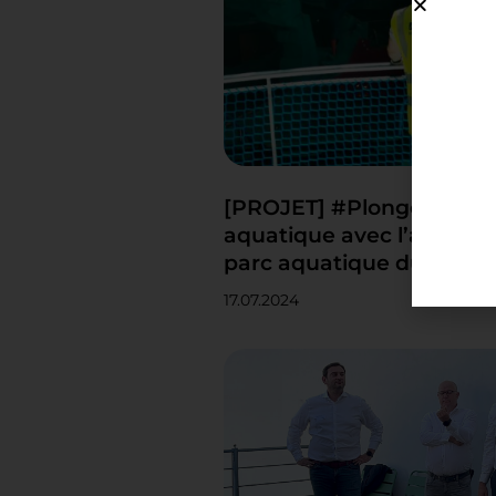
[PROJET] #Plongez dans 
aquatique avec l’aquasc
parc aquatique du futur
17.07.2024