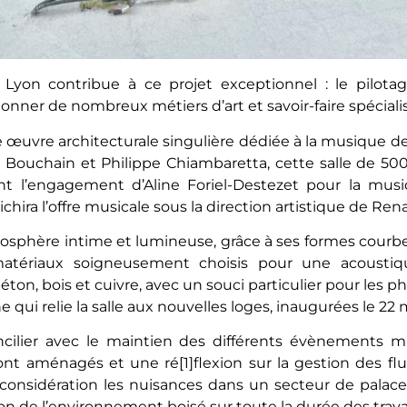
Lyon contribue à ce projet exceptionnel : le pilotage
nner de nombreux métiers d’art et savoir-faire spécialis
e œuvre architecturale singulière dédiée à la musique 
k Bouchain et Philippe Chiambaretta, cette salle de 500
tant l’engagement d’Aline Foriel-Destezet pour la mu
ichira l’offre musicale sous la direction artistique de R
tmosphère intime et lumineuse, grâce à ses formes courbe
atériaux soigneusement choisis pour une acoustiqu
on, bois et cuivre, avec un souci particulier pour les ph
ne qui relie la salle aux nouvelles loges, inaugurées le 22 
ncilier avec le maintien des différents évènements mu
ront aménagés et une ré[1]flexion sur la gestion des fl
n considération les nuisances dans un secteur de palac
ion de l’environnement boisé sur toute la durée des trav