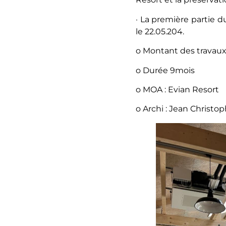
· La première partie du
le 22.05.204.
o Montant des travaux
o Durée 9mois
o MOA : Evian Resort
o Archi : Jean Christ