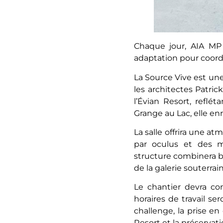
Chaque jour, AIA MP 
adaptation pour coordo
La Source Vive est un
les architectes Patric
l’Évian Resort, reflé
Grange au Lac, elle enr
La salle offrira une a
par oculus et des m
structure combinera bét
de la galerie souterrai
Le chantier devra co
horaires de travail se
challenge, la prise e
Resort et la préservat