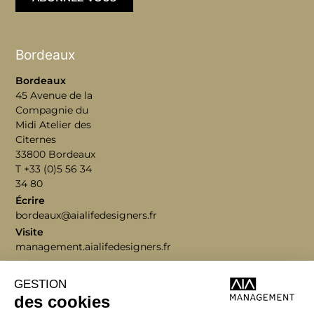
Bordeaux
Bordeaux
45 Avenue de la
Compagnie du
Midi Atelier des
Citernes
33800 Bordeaux
T +33 (0)5 56 34
34 80
Écrire
bordeaux@aialifedesigners.fr
Visite
management.aialifedesigners.fr
Lyon | Nice | Marseille
Nantes