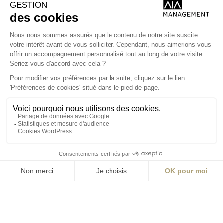
Lyon | Nice | Marseille
Nantes
Paris
Rennes | Lorient
Strasbourg
Toulouse
Tours
contact@aialifedesigners.fr
presse@aialifedesigners.fr
mentions légales
égalité femmes - hommes